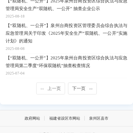
【“双随机、一公开”】2025年泉州台商投资区综合执法与应急
管理局安全生产“双随机、一公开” 抽查企业公示
2025-08-18
【“双随机、一公开”】泉州台商投资区管理委员会综合执法与
应急管理局关于印发《2025年安全生产“双随机、一公开”实施
计划》的通知
2025-08-08
【“双随机、一公开”】2025年泉州台商投资区综合执法与应急
管理局第二季度“环保双随机”抽查检查情况
2025-07-04
上一页
下一页
<<
>>
政府网站
福建省设区市网站
泉州区县市