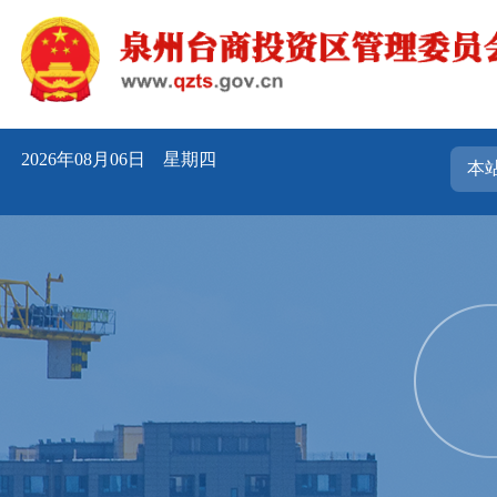
2026年08月06日 星期四