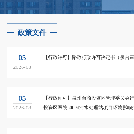
政策文件
05
2026-08
05
【行政许可】泉州台商投资区管理委员会
2026-08
投资区医院500t/d污水处理站项目环境影