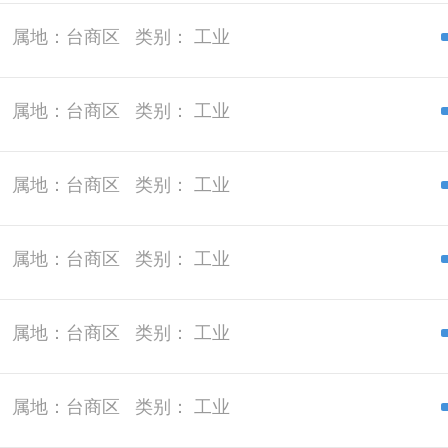
属地：
台商区
类别：
工业
属地：
台商区
类别：
工业
属地：
台商区
类别：
工业
属地：
台商区
类别：
工业
属地：
台商区
类别：
工业
属地：
台商区
类别：
工业