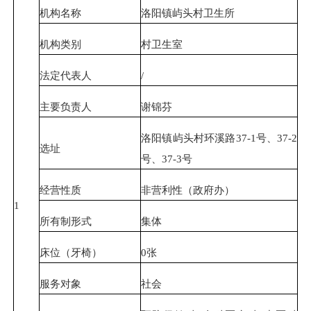
机构名称
洛阳镇屿头村卫生所
机构类别
村卫生室
法定代表人
/
主要负责人
谢锦芬
洛阳镇屿头村环溪路37-1号、37-2
选址
号、37-3号
经营性质
非营利性（政府办）
1
所有制形式
集体
床位（牙椅）
0张
服务对象
社会