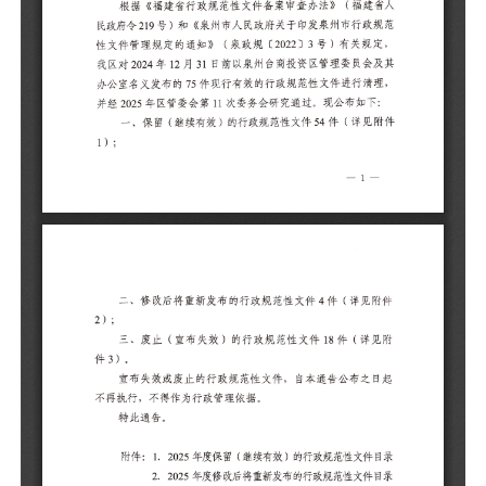
各
人
范
定
其
理
下
件
件