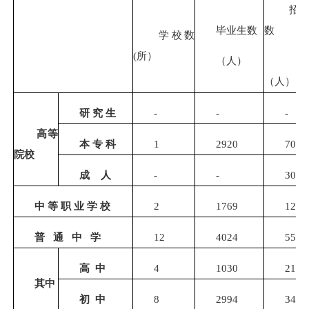
招
毕业生数
数
学校数
(所）
（人）
（人）
研
究
生
-
-
-
高等
本
专
科
1
2920
7080
院校
成
人
-
-
306
中
等
职
业
学
校
2
1769
1275
普
通
中
学
12
4024
5506
高
中
4
1030
2101
其中
初
中
8
2994
3405