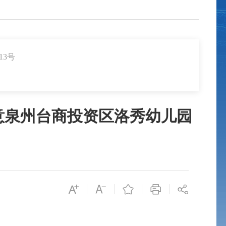
13号
意泉州台商投资区洛秀幼儿园