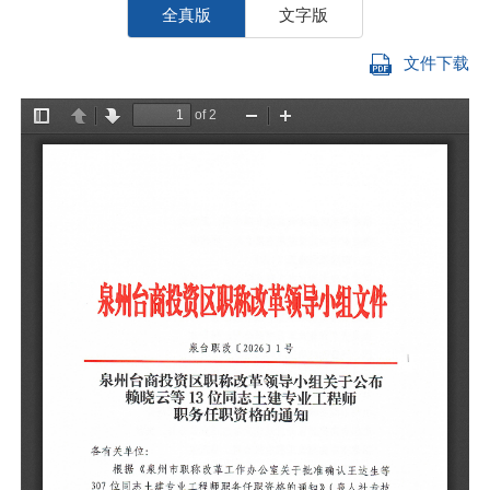
全真版
文字版
文件下载
各
等
专
任
审
认
单