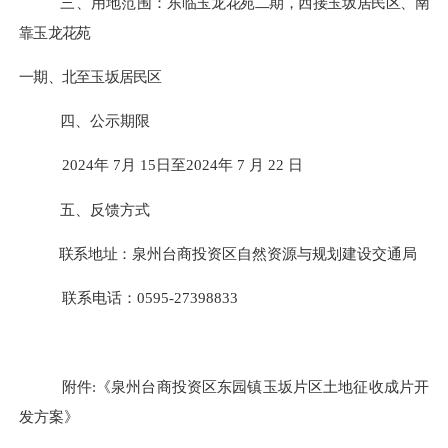
三、用地范围：
东临玉龙花苑二期，西接玉坂居民区、南
靠玉龙花苑
一期、北至玉坂居民区
四、
公示期限
202
4
年
7
月
15
日至
202
4
年
7
月
22
日
五、反
馈方式
联系地址
：
泉州台商投资区
自然资源与规划建设交通局
联系电话：
0595-
27398833
附件
:
《
泉州台商投资区东园镇玉坂片区土地征收成片开
发方案
》