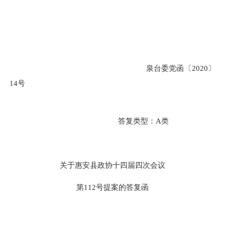
泉台委党函〔
2020
〕
14
号
答复类型：
A
类
关于惠安县政协十四届四次会议
第
1
1
2
号提案的答复函