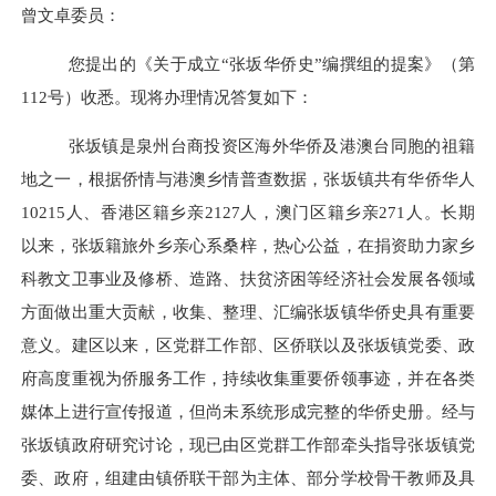
曾文卓委员
：
您提出的
《
关于成立
“张坂华侨史”编撰组的提案
》（第
1
12
号）
收悉。现将办理情况答复如下：
张坂镇是
泉州台商投资区
海外华侨及港澳台同胞的祖籍
地之一，
根据侨情与港澳乡情普查数据，张坂镇共有华侨华人
10215
人、香港区籍乡亲
2127
人，澳门区籍乡亲
271
人。长期
以来
，
张坂
籍旅外乡亲心系桑梓，热心公益，
在捐资助力
家乡
科教文卫事业
及修桥、造路、扶贫济困等
经济社会发展各领域
方面
做出重大贡献
，收集、整理、汇编张坂镇华侨史具有重要
意义。建区以来，区党群工作部、区侨联以及张坂镇党委、政
府高度重视为侨服务工作，持续收集重要侨领事迹，并在各类
媒体上进行宣传报道，但尚未系统形成完整的华侨史册。经与
张坂镇政府研究讨论，现已由区党群工作部牵头指导张坂镇党
委、政府，组建由镇侨联干部为主体、部分学校骨干教师及具