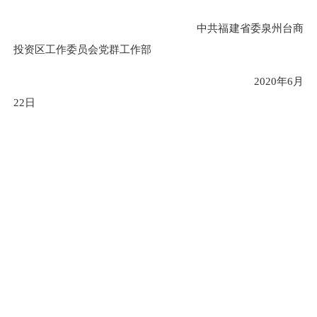
中共福建省委
泉州台商
投资区
工作委员会
党群工作部
2020
年
6
月
22
日