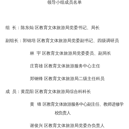
领导小组成员名单
组
长：
陈东灿
区教育文体旅游局党委
书记
、
局长
副组长：
郭锦培
区教育文体旅游局党委
副书记
、
四级调研员
林
宇
区教育文体旅游局党委委员、副局长
庄育雄
区教育文体旅游
服务中心主任
郑钢锋
区教育文体旅游局二级主任科员
成
员：
黄昆阳
区教育文体旅游局综合科科长
黄
锋
区
教育文体旅游
服务中心副主任、教师进修学
校负责人
谢俊兴
区教育文体旅游局党委办
负责人