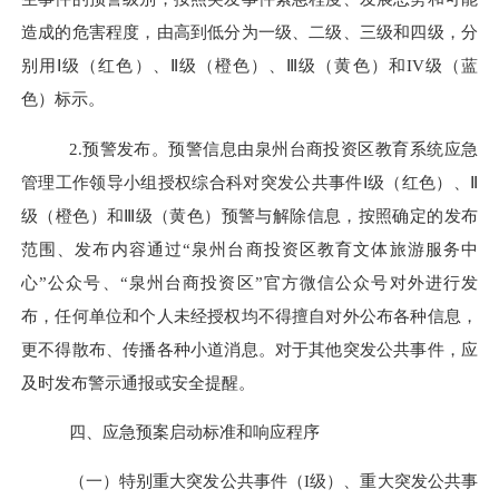
造成的危害程度，由高到低分为一级、二级、三级和四级，分
别用
Ⅰ
级（红色）、
Ⅱ
级（橙色）、
Ⅲ
级（黄色）和
IV
级（蓝
色）标示。
2.
预警
发布。预警信息由
泉州台商投资区
教育系统应急
管理工作领导小组授权
综合科
对突发
公共
事件
Ⅰ级（红色）、Ⅱ
级（橙色）和Ⅲ级（黄色）预警与解除信息，按照确定的发布
范围、发布内容通
过
“泉州台商投资区教育文体旅游服务中
心”公众号
、
“
泉州台商投资区
”
官方微信公众号
对外进行发
布，任何单位和个人未经授权均不得擅自对外公布各种信息，
更不得散布、传播各种
小道消息。对于其他突发
公共
事件，应
及时发布警示通报或安全提醒。
四、应急预案启动标准和响应程序
（一）特别重大突发公共事件（
I
级）、重大突发公共事