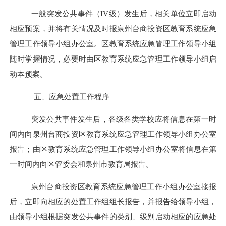
一般突发公共事件（
IV
级）发生后，相关
单位
立即启动
相应预案，并将有关情况及时报
泉州台商投资区
教育系统应急
管理工作领导小组办公室。
区
教育系统应急管理工作领导小组
随时掌握情况，必要时由
区
教育系统应急管理工作领导小组启
动本预案。
五、应急处置工作程序
突发公共事件发生后，
各级各类
学校
应将信息在第一时
间内向
泉州台商投资区
教育系统应急管理工作领导小组办公室
报告
；
由
区
教育系统应急管理工作领导小组办公室将信息在第
一时间内向区
管委会
和
泉州
市教育
局
报告。
泉州台商投资区
教育系统应急管理工作小组
办公室接报
后，立即向相应的处置工作组组长报告，并报告给领导小组，
由领导小组根据突发公共事件的类别、级别启动相应的应急处