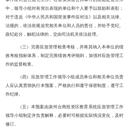
中
，领导小组
对有突出表现的单位和个人
要
予以鼓励和表彰
；
对
于违反《中华人民共和国突发事件应对法》以及相关法律、
法规的，依法依规追究相关单位和人员的责任，并
给予
党纪、
政纪
处分
，触犯法律
的
，交由司法机关
依法
处理。
（三）完善应急管理检查考核，并将其纳入本单位的绩
效考核指标体系，制定完善绩效考评细则，加强对应急管理工
作的监督检查。
（四）应急管理工作
领导小组成员单位和相关单位负责
人
应
认真贯彻执行本预案
，
严格执行和遵守保密制度
，
遵守工
作纪律。
（五）
本
预案由
泉州台商投资区教育系统应急管理工作
领导小组
制定并负责
解释
，必要时可
根据实际
情
况变化
，
及时
修订。