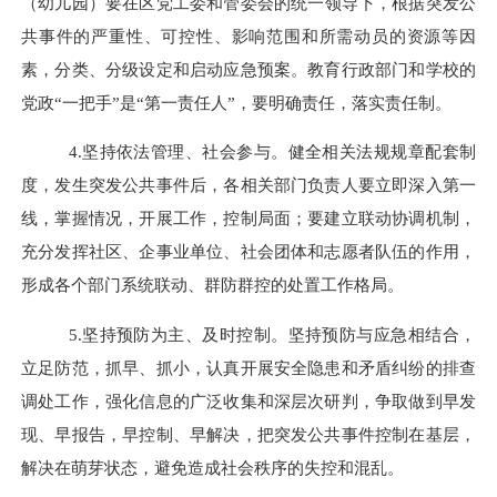
（
幼儿园
）
要在区党
工
委和
管委会
的统一领导下，根据突发公
共事件的严重性、可控性、影响范围和所需动员的资源等因
素，分类、分级设定和启动应急预案。教育行政部门和学校的
党政
“
一把手
”
是
“
第一责任人
”
，要明确责任，落实责任制。
4.
坚持依法管理、社会参与。健全相关法规规章配套制
度，发生突发公共事件后，各相关部门负责人要立即深入第一
线，掌握情况，开展工作，控制局面；要建立联动协调机制，
充分发挥社区、企事业单位、社会团体和志愿者队伍的作用，
形成各个部门系统联动、群防群控的处置工作格局。
5.
坚持预防为主、及时控制。坚持预防与应急相结合，
立足防范，抓早、抓小，认真开展安全隐患和矛盾纠纷的排查
调处工作，强化信息的广泛收集和深层次研判，争取做到早发
现、早报告，早控制、早解决，把突发公共事件控制在基层，
解决在萌芽状态，避免造成社会秩序的失控和混乱。