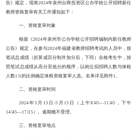
告》规定，现将2024年泉州台商投资区公办学校公开招聘新任
教师资格复审有关工作通知如下：
一、资格复审对象
根据《
2024
年泉州市公办学校公开招聘编制内新任教师
公告》规定，在参与
2024
年福建省教师招聘考试的人员中，按
笔试总成绩（折算成百分制并加分后，下同）合格考生中，按
照笔试总成绩从高分至低分的顺序，以岗位拟招聘人数与体检
人数
1∶1
的比例确定体检资格复审人选。名单详见附件
1
。
二、资格复审时间
2024
年
5
月
13
日
-
5
月
1
5
日（上午
8
∶
45
—
11
∶
45
，下午
14
∶
45
—
17
∶
15
）。逾期概不受理。
三、资格复审地点