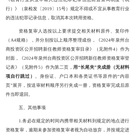
行）》（泉检发〔
2019
〕
15
号）规定不得或不宜从事教育行业
的违法犯罪记录信息，取消其本次聘用资格。
资格复审人选按以上要求提交相关材料原件、复印件
（
A4规格），并分别按以上顺序整理成份，《
2024
年泉州台
商投资区公开招聘新任教师资格复审目录》（见附件
4
）作为
封面，《
2024
年泉州台商投资区公开招聘新任教师资格复审登
记表》（见附件
5
）作为第二页，
用
“长尾夹”夹成册（无材料
项自行跳过）
。身份证、户口本和各类证书等原件的
“内容
页”展开，按送审材料顺序另行夹成一册，资格复审完成后原
件当即退回。
五、其他事项
1.
务必在规定的时间内携带相关材料到规定的地点进行
资格复审，逾期未参加资格复审者视为自动放弃，并按规定进