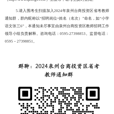
5
.
请入围考生扫描加入
2024
年
泉州台商投资区省考
教师
通知
群，群内昵称以
“
招聘岗位
+
姓名（名次）
”
命名，如
“
小学
语文张三
6”
，
本通知未尽事宜由泉州台商投资区教师招聘工作
领导小组负责解释。咨询电话：
0595
-
27398853
。监督电话：
0595
－
27398851
。