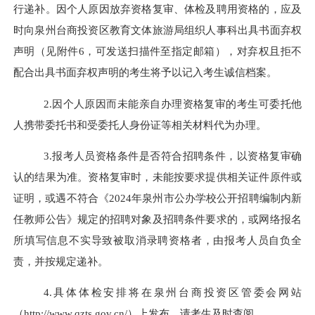
行递补。因个人原因放弃资格复审、体检及聘用资格的，应及
时向泉州台商投资区教育文体旅游局组织人事科出具书面弃权
声明（见附件
6，可发送扫描件至指定邮箱），对弃权且拒不
配合出具书面弃权声明的考生将予以记入考生诚信档案。
2.
因个人原因而未能亲自办理资格复审的考生可委托他
人携带委托书和受委托人身份证等相关材料代为办理。
3.
报考人员资格条件是否符合招聘条件，以资格复审确
认的结果为准。资格复审时，未能按要求提供相关证件原件或
证明，或遇不符合《
2024
年泉州市公办学校公开招聘编制内新
任教师公告》规定的招聘对象及招聘条件要求的，或网络报名
所填写信息不实导致被取消录聘资格者，由报考人员自负全
责，并按规定递补。
4
.
具体体检安排将在泉州台商投资区管委会网站
（
http://www.qzts.gov.cn/）上发布，请考生及时查阅。