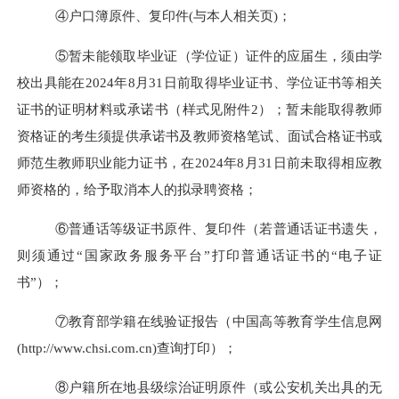
④户口簿原件、复印件(与本人相关页)；
⑤暂未能领取毕业证（学位证）证件的应届生，须由学
校出具能在
2024
年
8
月
31
日前取得毕业证书、学位证书等相关
证书的证明材料或承诺书（样式见附件
2
）；暂未能取得教师
资格证的考生须提供承诺书及教师资格笔试、面试合格证书或
师范生教师职业能力证书，在
2024
年
8
月
31
日前未取得相应教
师资格的，给予取消本人的拟录聘资格；
⑥普通话等级证书原件、复印件（若普通话证书遗失，
则须通过“国家政务服务平台”打印普通话证书的“电子证
书”）；
⑦教育部学籍在线验证报告（中国高等教育学生信息网
(http://www.chsi.com.cn)查询打印）；
⑧户籍所在地县级综治证明原件（或公安机关出具的无