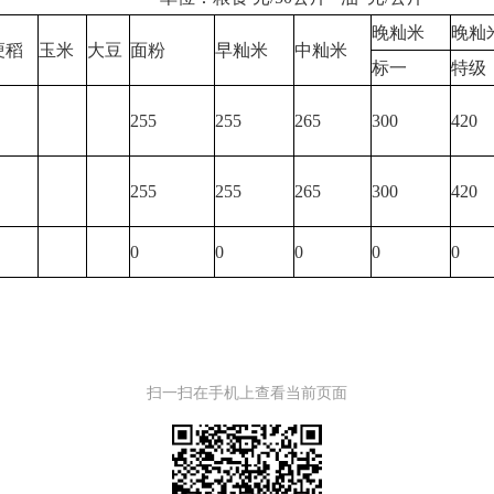
晚籼米
晚籼
粳稻
玉米
大豆
面粉
早籼米
中籼米
标一
特级
255
255
265
300
420
255
255
265
300
420
0
0
0
0
0
扫一扫在手机上查看当前页面