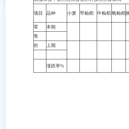
项目
品种
小麦
早籼稻
中籼稻
晚籼稻
零
本期
售
价
上期
涨跌率%