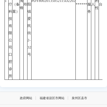
1
海
PDY80020135052115D2202
利
疗
（备
玲
阳
******
服
人
台
6-
锋
性
科
案）
镇
务
技
爱
有
民
限
街
公
2-
司
32
口
号
腔
诊
所
政府网站
福建省设区市网站
泉州区县市