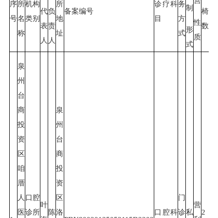
营
序
所
机构
所
诊疗科
务
制
代
负
备案编号
椅
号
名
类别
地
目
方
日
性
表
责
数
形
称
址
式
质
人
人
式
泉
州
台
商
泉
投
州
资
台
区
商
咱
投
厝
资
人
口腔
区
门
叶
营
医
诊所
陈
洛
口腔科
诊
私
2
20