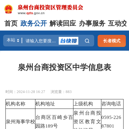
首页
政务公开
解读回应
办事服务
互动交
长者模式
泉州台商投资区中学信息表
时间：2024-11-28 16:27
浏览量：
883
机构名称
机构地址
上级机构
咨询电话
泉州台商投
台商区百崎乡百
0595-226
泉州海事学校
资区教育文
园路189号
87801