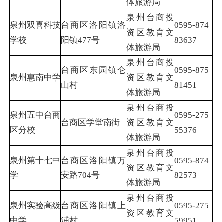
体旅游局
泉州台商投
泉州双喜科技
台商区洛阳镇洛
0595-874
资区教育文
学校
阳镇477号
83637
体旅游局
泉州台商投
台商区东园镇仑
0595-875
泉州惠南中学
资区教育文
山村
81451
体旅游局
泉州台商投
泉州五中台商
0595-275
台商区学堂南街
资区教育文
区分校
55376
体旅游局
泉州台商投
泉州第十七中
台商区洛阳镇万
0595-874
资区教育文
学
安路704号
82573
体旅游局
泉州台商投
泉州实验高级
台商区洛阳镇上
0595-275
资区教育文
中学
浦村
59951