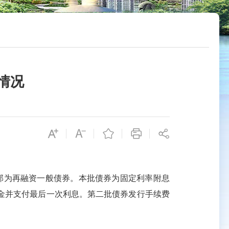
情况
部为再融资一般债券。本批债券为固定利率附息
金并支付最后一次利息。第二
批债券发行手续费