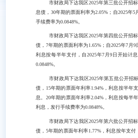
市财政
局下达我区
202
5
年第
三
批公开招
息债，
30
年期的票面利率为
2.05%
；
自
202
5
年
5
手续费率为
0.
08
48
%
。
市财政
局下达我区
202
5
年第
四
批公开招
债，
7
年期的票面利率为
1.65%
；
自
202
5
年
7
月
9
利息按每半年支付，
自
202
5
年
7
月
9
日开始计息
0.
08
48
%
。
市
财政
局
下达我
区
202
5
年第
五
批公开招
债，
15
年期的
票面年利率
1.94
%
，利息按半年
息
。
20
年期的
票面年利率
2.04
%
，利息按每半
利息，
发行手续费率为
0.
08
48
%
。
市
财政
局
下达我
区
202
5
年第
六
批公开招
债，
5
年期的
票面年利率
1.77
%
，利息按年支付