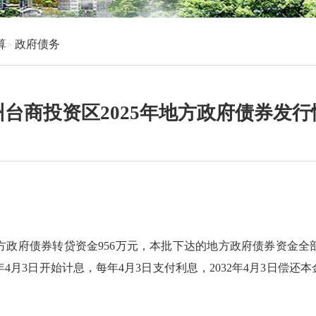
算
政府债务
州台商投资区2025年地方政府债券发行
方政府债券转贷资金
956
万元，本批下达的地方政府债券资金全
年
4
月
3
日开始计息，
每年
4
月
3
日支付利息，
2032年
4
月
3
日偿还本