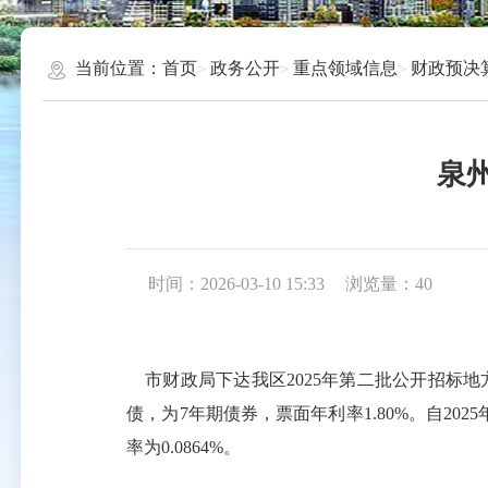
当前位置：
首页
政务公开
重点领域信息
财政预决
泉
时间：2026-03-10 15:33
浏览量：
40
市
财政
局
下达我
区
202
5
年第
二
批公开招标地
债，为
7
年期债券，票面年利率
1.80
%
。自
202
5
率为
0.
08
64%
。