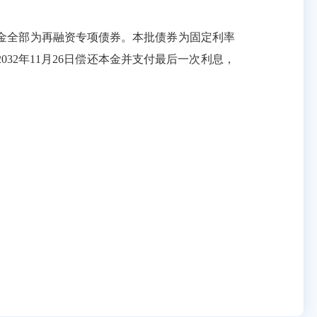
金全部为
再融资
专项债券。本批债券为固定利率
2032年
11
月
26
日偿还本金并支付最后一次利息，