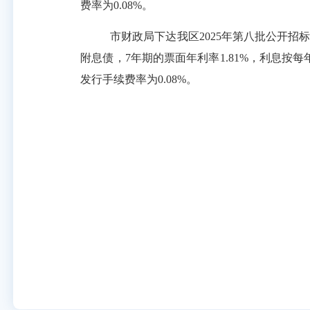
费率为
0.
0
8
%
。
市财政
局下达我区
202
5
年第
八
批公开招
附息债，
7
年期的
票面年利率
1.81
%
，利息按每
发行手续费率为
0.
0
8
%
。