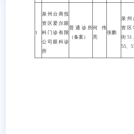
泉州台商投
泉州
资区爱尔眼
普通诊所
何伟
资区
1
科门诊有限
张鹏
（备案）
亮
街51
公司眼科诊
55、5
所