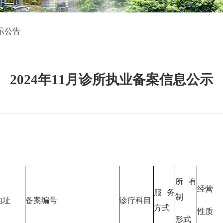
示公告
2024年11月诊所执业备案信息公示
所有
经营
服务
制
地址
备案编号
诊疗科目
方式
性质
形式