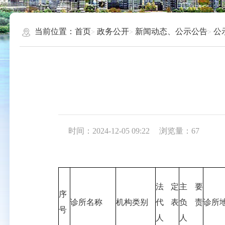
当前位置：
首页
政务公开
新闻动态、公示公告
公
时间：2024-12-05 09:22
浏览量：
67
法定
主要
序
诊所名称
机构类别
代表
负责
诊所
号
人
人