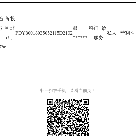
台商投
学堂北
眼科
门诊
PDY80018035052115D2192
私人
营利性
、53、
******
服务
7号
扫一扫在手机上查看当前页面