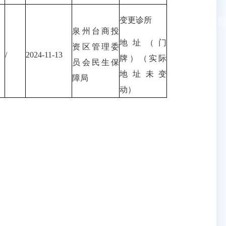
变更诊所
泉州台商投
地址（门
资区管理委
/
2024-11-13
牌）（实际
员会民生保
地址未变
障局
动）