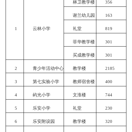
林卫教学楼
356
谢兰幼儿园
163
1
云林小学
礼堂
819
菲华教学楼
301
买成教学楼
301
2
青少年活动中心
教学楼
2185
3
第七实验小学
教师宿舍楼
400
4
屿光小学
文淮楼
744
5
乐安小学
礼堂
230
6
乐安附设园
教学楼
320