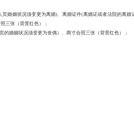
人页婚姻状况须变更为离婚)、离婚证件(离婚证或者法院的离婚
合照三张（背景红色）；
人页的婚姻状况须变更为丧偶）、两寸合照三张（背景红色）；