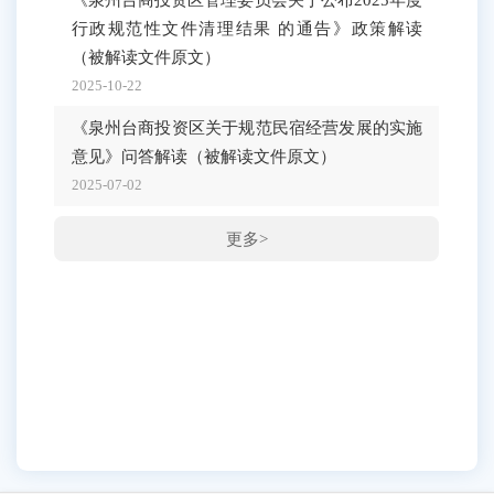
《泉
行政规范性文件清理结果 的通告》政策解读
台商
（被解读文件原文）
好残
2025-10-22
读文
《泉州台商投资区关于规范民宿经营发展的实施
2025-
意见》问答解读
（被解读文件原文）
《泉
2025-07-02
办法
2025-
更多>
《泉
于公
告》
2025-