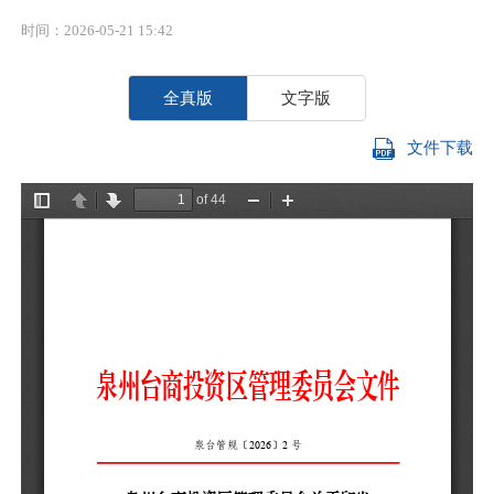
时间：2026-05-21 15:42
全真版
文字版
文件下载
各
迁
施
执