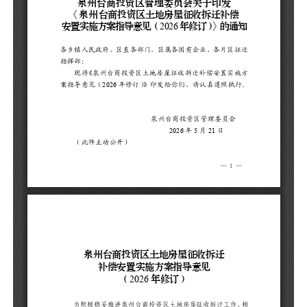
泉
作
地
规