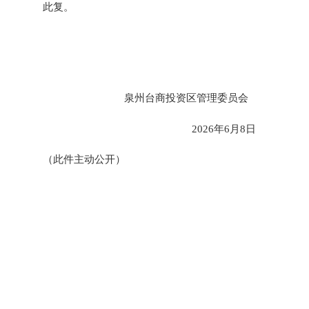
此复。
泉州台商投资区管
理
委
员
会
2026
年
6
月
8
日
（此件主动公开）