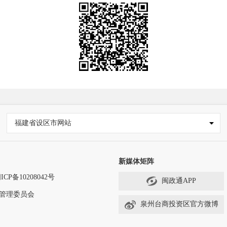
福建省设区市网站
新媒体矩阵
ICP备10208042号
闽政通APP
区管理委员会
泉州台商投资区官方微博