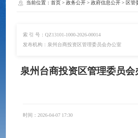
当前位置：
首页
>
政务公开
>
政府信息公开
>
区管
索 引 号：QZ13101-1000-2026-00014
发布机构：泉州台商投资区管理委员会办公室
泉州台商投资区管理委员会办
时间：2026-04-07 17:30