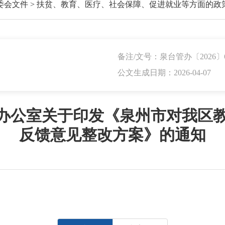
委会文件
>
扶贫、教育、医疗、社会保障、促进就业等方面的政
备注/文号：泉台管办〔2026〕
公文生成日期：2026-04-07
公室关于印发《泉州市对我区教育
反馈意见整改方案》的通知