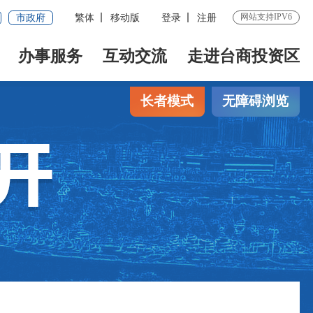
网站支持IPV6
市政府
繁体
移动版
登录
注册
办事服务
互动交流
走进台商投资区
长者模式
无障碍浏览