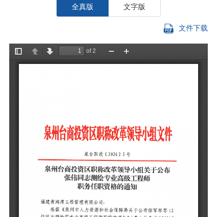
全真版
文字版
文件下载
福
1
〔
由
程
障
布