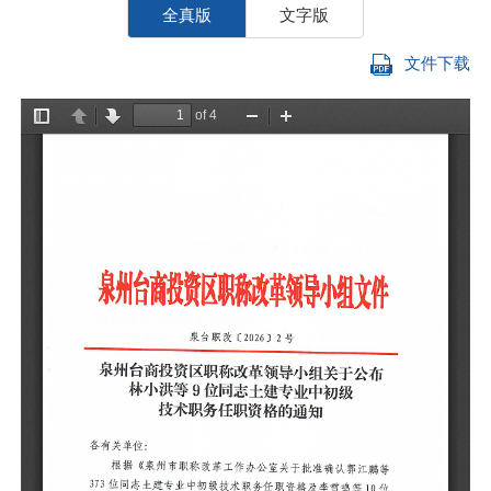
全真版
文字版
文件下载
各
等
位
洪
市
审
确
专